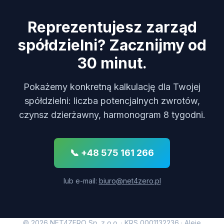
Reprezentujesz zarząd
spółdzielni? Zacznijmy od
30 minut.
Pokażemy konkretną kalkulację dla Twojej
spółdzielni: liczba potencjalnych zwrotów,
czynsz dzierżawny, harmonogram 8 tygodni.
📞 +48 575 161 266
lub e-mail:
biuro@net4zero.pl
© 2026 NET4ZERO Sp. z o.o. · KRS 0001132236 · Aleje