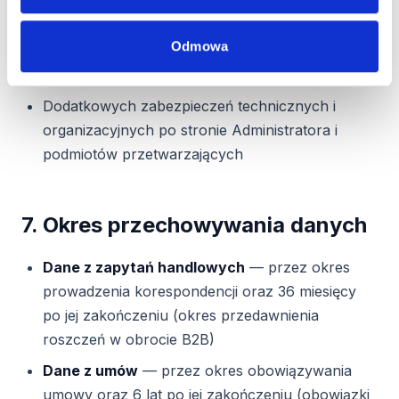
Framework
)
Odmowa
Standardowych Klauzul Umownych (SCC)
przyjętych przez Komisję Europejską
Dodatkowych zabezpieczeń technicznych i
organizacyjnych po stronie Administratora i
podmiotów przetwarzających
7. Okres przechowywania danych
Dane z zapytań handlowych
— przez okres
prowadzenia korespondencji oraz 36 miesięcy
po jej zakończeniu (okres przedawnienia
roszczeń w obrocie B2B)
Dane z umów
— przez okres obowiązywania
umowy oraz 6 lat po jej zakończeniu (obowiązki