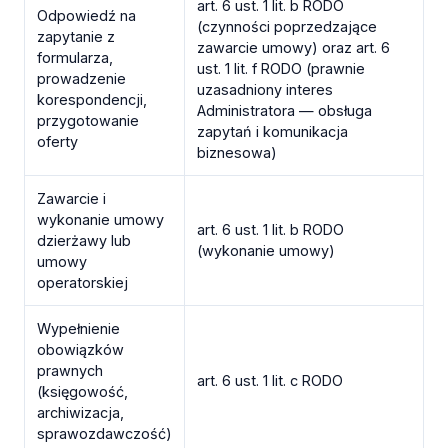
art. 6 ust. 1 lit. b RODO
Odpowiedź na
(czynności poprzedzające
zapytanie z
zawarcie umowy) oraz art. 6
formularza,
ust. 1 lit. f RODO (prawnie
prowadzenie
uzasadniony interes
korespondencji,
Administratora — obsługa
przygotowanie
zapytań i komunikacja
oferty
biznesowa)
Zawarcie i
wykonanie umowy
art. 6 ust. 1 lit. b RODO
dzierżawy lub
(wykonanie umowy)
umowy
operatorskiej
Wypełnienie
obowiązków
prawnych
art. 6 ust. 1 lit. c RODO
(księgowość,
archiwizacja,
sprawozdawczość)