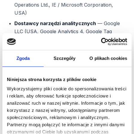
Operations Ltd., IE / Microsoft Corporation,
USA)
Dostawcy narzędzi analitycznych
— Google
LLC (USA, Google Analytics 4, Google Tag
Manager, Google Search Console), Microsoft
Corporation (USA, Microsoft Clarity)
Dostawca platformy zgody
— Cybot A/S /
Zgoda
Szczegóły
O plikach cookies
Usercentrics A/S (Dania)
Operator systemu kaucyjnego
— w zakresie
Niniejsza strona korzysta z plików cookie
niezbędnym do realizacji umowy o utworzenie
Wykorzystujemy pliki cookie do spersonalizowania treści
Innego Punktu Zbierającego (IPZ)
i reklam, aby oferować funkcje społecznościowe i
Partnerzy wdrożeniowi i serwisowi
— w
analizować ruch w naszej witrynie. Informacje o tym, jak
korzystasz z naszej witryny, udostępniamy partnerom
zakresie niezbędnym do realizacji wdrożenia
społecznościowym, reklamowym i analitycznym.
recyklomatu
Partnerzy mogą połączyć te informacje z innymi danymi
Doradcy prawni, podatkowi, księgowi
— w
otrzymanymi od Ciebie lub uzyskanymi podczas