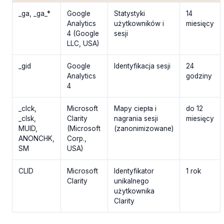
_ga, _ga_*
Google
Statystyki
14
Analytics
użytkowników i
miesięcy
4 (Google
sesji
LLC, USA)
_gid
Google
Identyfikacja sesji
24
Analytics
godziny
4
_clck,
Microsoft
Mapy ciepła i
do 12
_clsk,
Clarity
nagrania sesji
miesięcy
MUID,
(Microsoft
(zanonimizowane)
ANONCHK,
Corp.,
SM
USA)
CLID
Microsoft
Identyfikator
1 rok
Clarity
unikalnego
użytkownika
Clarity