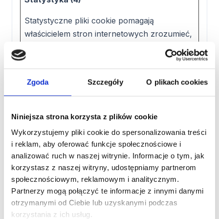
Statystyczne pliki cookie pomagają
właścicielem stron internetowych zrozumieć,
w jaki sposób różni użytkownicy zachowują
się na stronie, gromadząc i zgłaszając
anonimowe informacje.
Zgoda
Szczegóły
O plikach cookies
Nazwa
Dostawca
Cel
Maksymalny
okres
Niniejsza strona korzysta z plików cookie
przechowywa
Wykorzystujemy pliki cookie do spersonalizowania treści
_clck
Microso
Collects data on
1 rok
i reklam, aby oferować funkcje społecznościowe i
ft
the user’s
analizować ruch w naszej witrynie. Informacje o tym, jak
navigation and
korzystasz z naszej witryny, udostępniamy partnerom
behavior on the
społecznościowym, reklamowym i analitycznym.
website. This is
used to compile
Partnerzy mogą połączyć te informacje z innymi danymi
statistical reports
otrzymanymi od Ciebie lub uzyskanymi podczas
and heatmaps
korzystania z ich usług.