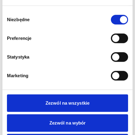
for the website
owner.
Wybór
Niezbędne
_clsk
Microso
Registers
1
zgody
ft
statistical data
dzie
on users'
ń
behaviour on
Preferencje
the website.
Used for internal
analytics by the
Statystyka
website
operator.
Marketing
_ga
Google
Used to send
2 lat
data to Google
Analytics about
the visitor's
Zezwól na wszystkie
device and
behavior. Tracks
the visitor
Zezwól na wybór
across devices
and marketing