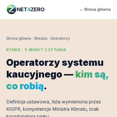
NET
4
ZERO
← Strona główna
Strona główna
·
Wiedza
·
Operatorzy
RYNEK · 5 MINUT CZYTANIA
Operatorzy systemu
kaucyjnego —
kim są,
co robią
.
Definicja ustawowa, lista wymieniona przez
KIGPR, kompetencje Ministra Klimatu, brak
koordynatora rynku.