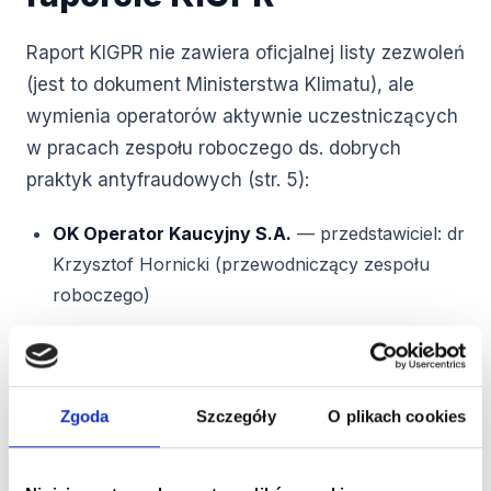
Raport KIGPR nie zawiera oficjalnej listy zezwoleń
(jest to dokument Ministerstwa Klimatu), ale
wymienia operatorów aktywnie uczestniczących
w pracach zespołu roboczego ds. dobrych
praktyk antyfraudowych (str. 5):
OK Operator Kaucyjny S.A.
— przedstawiciel: dr
Krzysztof Hornicki (przewodniczący zespołu
roboczego)
Reselekt S.A.
— przedstawiciel: Rafał Łyczek
Grupa Interzero
— przedstawiciel: Paweł
Sosnowski
Zgoda
Szczegóły
O plikach cookies
Ponadto w pracach uczestniczą wprowadzający
(KIGPR, ZPHU INEX, Wosana, Mineral Water