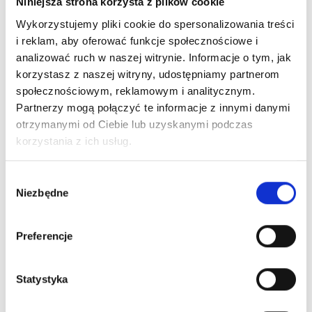
Niniejsza strona korzysta z plików cookie
Production, Oshee Polska). To nie jest pełna lista
Wykorzystujemy pliki cookie do spersonalizowania treści
wszystkich operatorów na rynku — uwzględnia
i reklam, aby oferować funkcje społecznościowe i
tylko tych, którzy wzięli udział w pracach
analizować ruch w naszej witrynie. Informacje o tym, jak
korzystasz z naszej witryny, udostępniamy partnerom
zespołu.
społecznościowym, reklamowym i analitycznym.
Partnerzy mogą połączyć te informacje z innymi danymi
Ze strony NET4ZERO i raportu memory wynika,
otrzymanymi od Ciebie lub uzyskanymi podczas
że na rynku funkcjonuje też
Krajowy System
korzystania z ich usług.
Kaucyjny S.A. (KSK)
.
Wybór
Niezbędne
zgody
Co operator robi w
praktyce
Preferencje
Z funkcji opisanych w raporcie KIGPR:
Statystyka