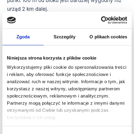
punkt 100 m od bloku jest bardziej wygodny niż
urząd 2 km dalej.
Recyklomat osiedlowy realizuje ten sam
mechanizm:
nie zastępuje sklepowego,
Zgoda
Szczegóły
O plikach cookies
uzupełnia go
— w punkcie, do którego
mieszkaniec dojdzie pieszo bez planowania.
Niniejsza strona korzysta z plików cookie
Wykorzystujemy pliki cookie do spersonalizowania treści
Liczby — co pokazuje
i reklam, aby oferować funkcje społecznościowe i
analizować ruch w naszej witrynie. Informacje o tym, jak
rynek
korzystasz z naszej witryny, udostępniamy partnerom
społecznościowym, reklamowym i analitycznym.
Partnerzy mogą połączyć te informacje z innymi danymi
Pełne polskie dane jeszcze się zbierają (system
otrzymanymi od Ciebie lub uzyskanymi podczas
działa od października 2025). KIGPR w raporcie z
korzystania z ich usług.
kwietnia 2026 r. wskazuje, że
2026 jest
pierwszym pełnym rokiem działania systemu
,
Wybór